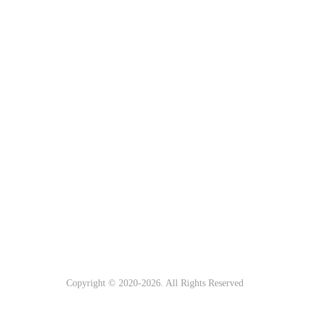
Copyright © 2020-
2026. All Rights Reserved