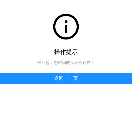
操作提示
对不起，您访问的页面不存在！
返回上一页