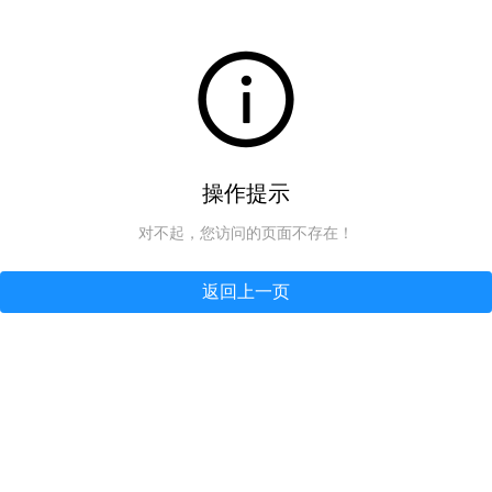
操作提示
对不起，您访问的页面不存在！
返回上一页