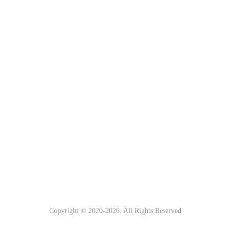
Copyright © 2020-
2026. All Rights Reserved