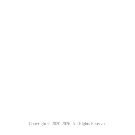
Copyright © 2020-
2026. All Rights Reserved