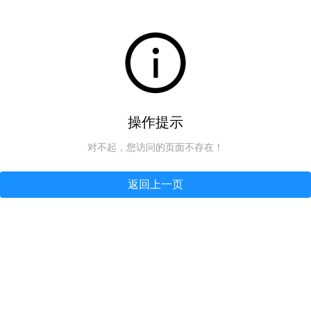
操作提示
对不起，您访问的页面不存在！
返回上一页