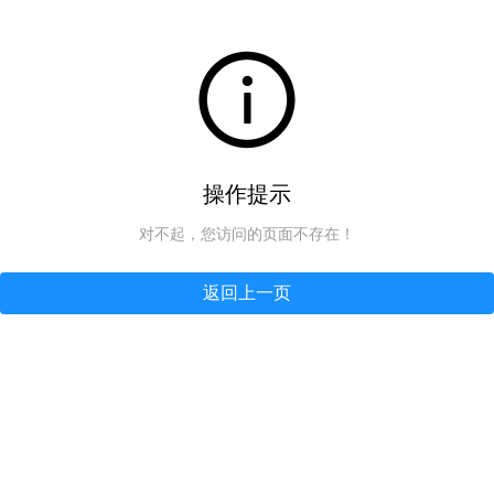
操作提示
对不起，您访问的页面不存在！
返回上一页