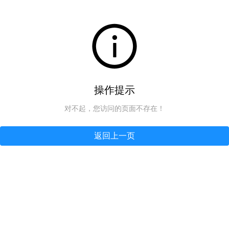
操作提示
对不起，您访问的页面不存在！
返回上一页