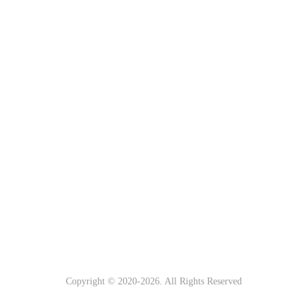
Copyright © 2020-
2026. All Rights Reserved