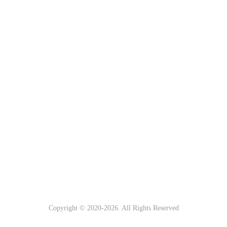
Copyright © 2020-
2026. All Rights Reserved