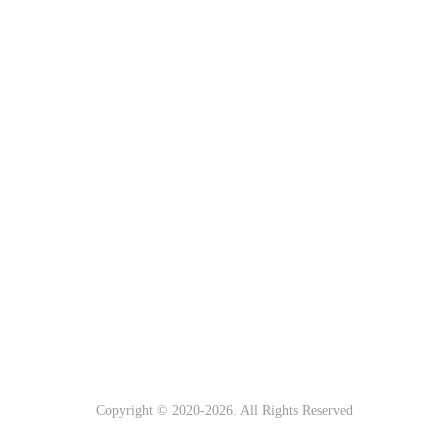
Copyright © 2020-
2026. All Rights Reserved