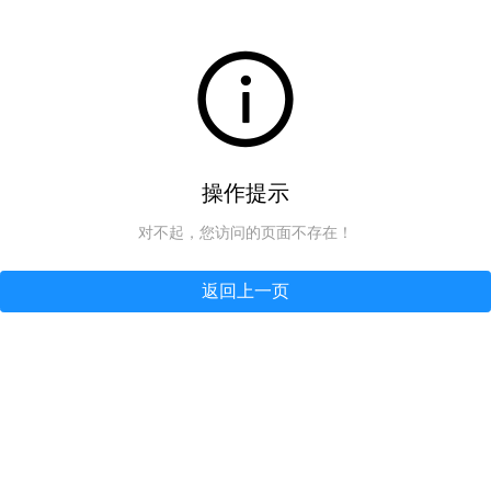
操作提示
对不起，您访问的页面不存在！
返回上一页