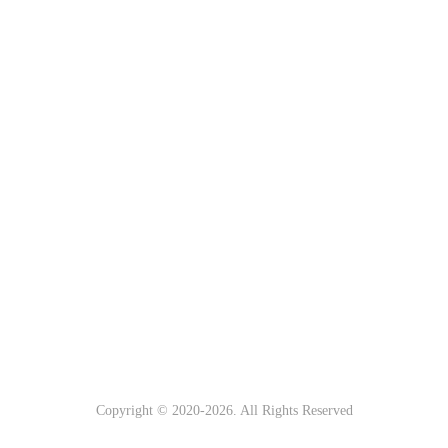
Copyright © 2020-
2026. All Rights Reserved