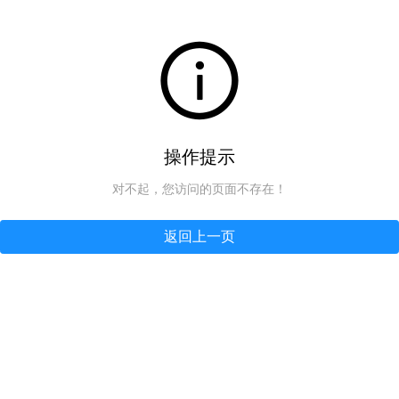
操作提示
对不起，您访问的页面不存在！
返回上一页