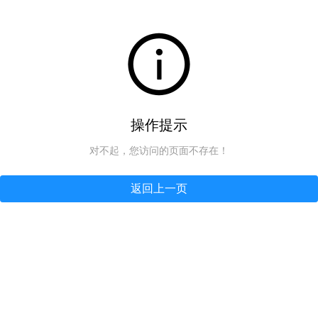
操作提示
对不起，您访问的页面不存在！
返回上一页