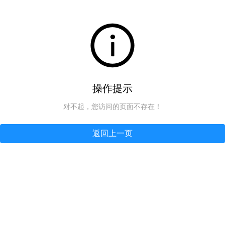
操作提示
对不起，您访问的页面不存在！
返回上一页