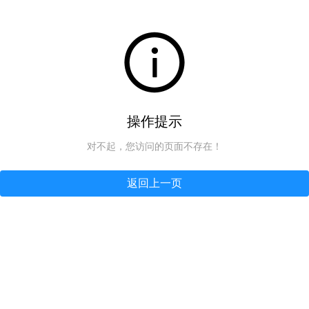
操作提示
对不起，您访问的页面不存在！
返回上一页