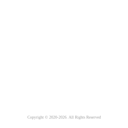
Copyright © 2020-
2026. All Rights Reserved