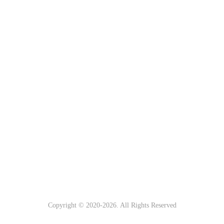
Copyright © 2020-
2026. All Rights Reserved