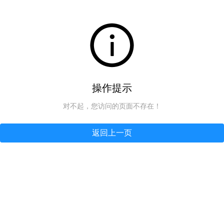
操作提示
对不起，您访问的页面不存在！
返回上一页