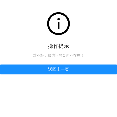
操作提示
对不起，您访问的页面不存在！
返回上一页