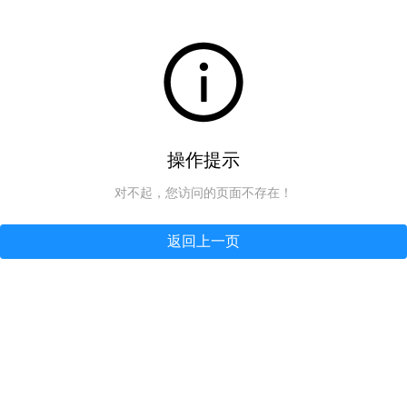
操作提示
对不起，您访问的页面不存在！
返回上一页