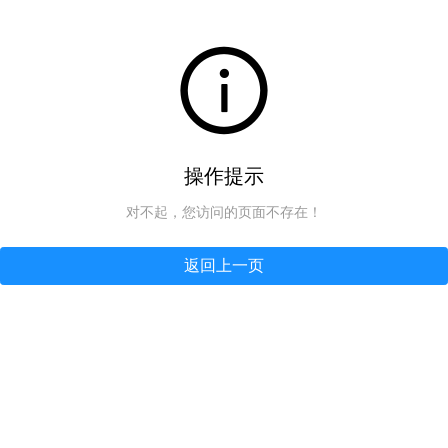
操作提示
对不起，您访问的页面不存在！
返回上一页