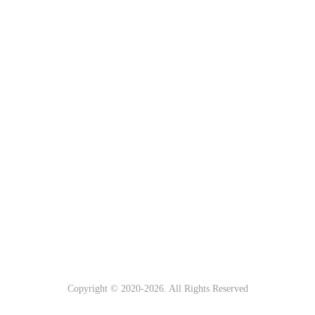
Copyright © 2020-
2026. All Rights Reserved