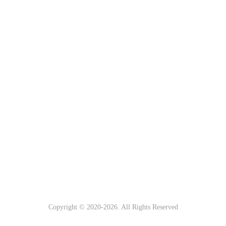
Copyright © 2020-
2026. All Rights Reserved