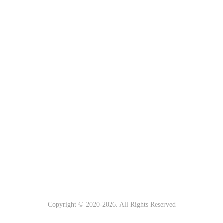
Copyright © 2020-
2026. All Rights Reserved