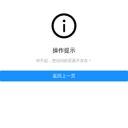
操作提示
对不起，您访问的页面不存在！
返回上一页