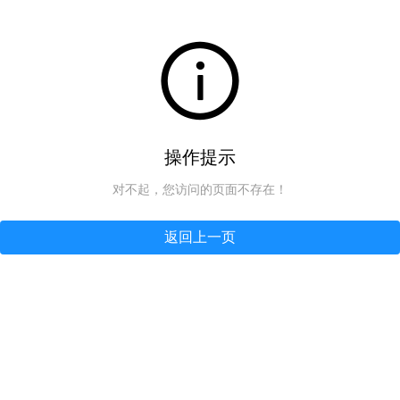
操作提示
对不起，您访问的页面不存在！
返回上一页