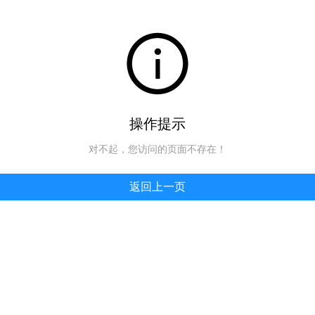
操作提示
对不起，您访问的页面不存在！
返回上一页