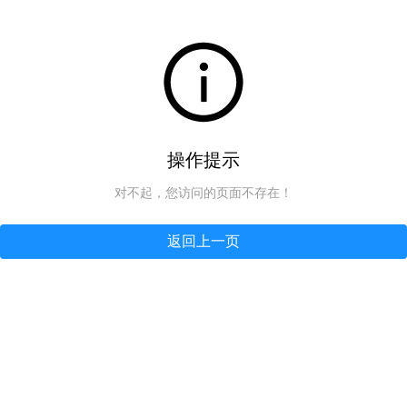
操作提示
对不起，您访问的页面不存在！
返回上一页