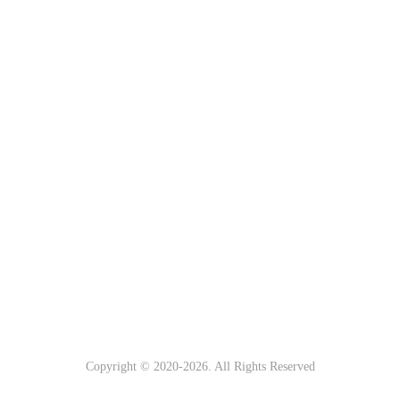
Copyright © 2020-
2026. All Rights Reserved