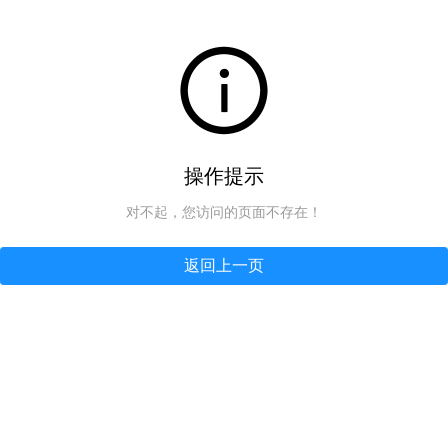
操作提示
对不起，您访问的页面不存在！
返回上一页