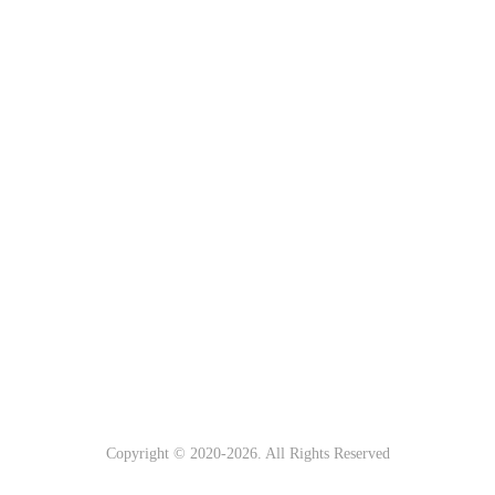
Copyright © 2020-
2026. All Rights Reserved