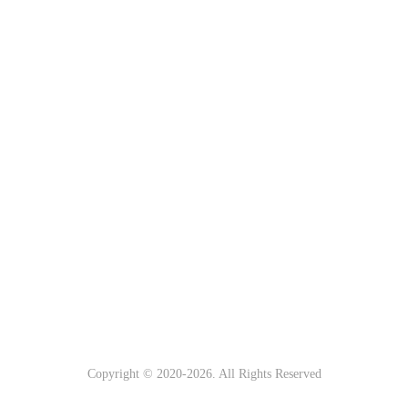
Copyright © 2020-
2026. All Rights Reserved