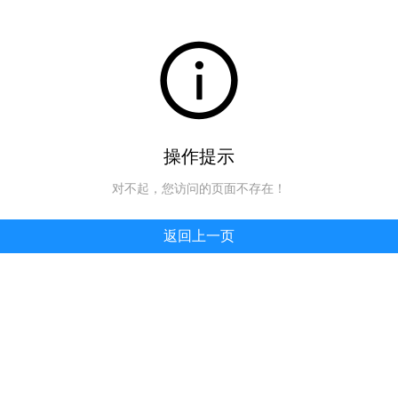
操作提示
对不起，您访问的页面不存在！
返回上一页