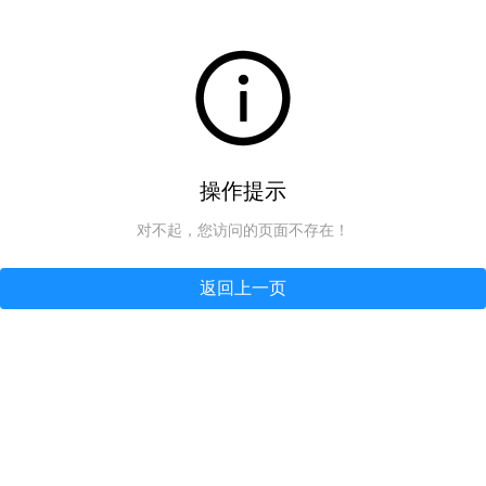
操作提示
对不起，您访问的页面不存在！
返回上一页