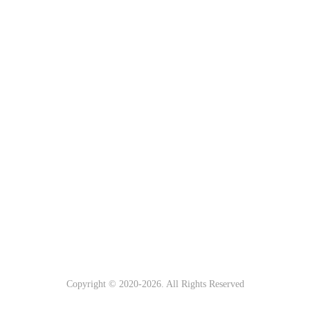
Copyright © 2020-
2026. All Rights Reserved