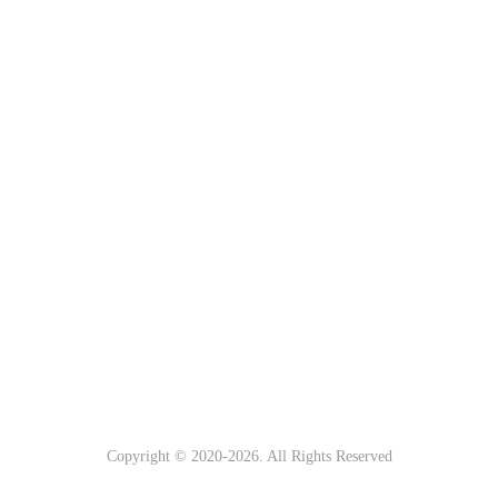
Copyright © 2020-
2026. All Rights Reserved