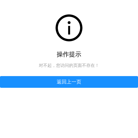
操作提示
对不起，您访问的页面不存在！
返回上一页