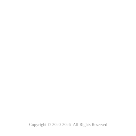
Copyright © 2020-
2026. All Rights Reserved