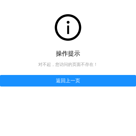
操作提示
对不起，您访问的页面不存在！
返回上一页