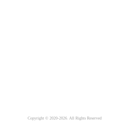
Copyright © 2020-
2026. All Rights Reserved