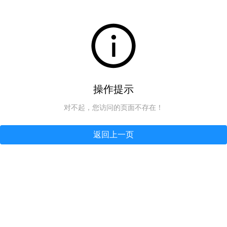
操作提示
对不起，您访问的页面不存在！
返回上一页