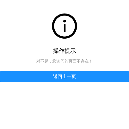
操作提示
对不起，您访问的页面不存在！
返回上一页