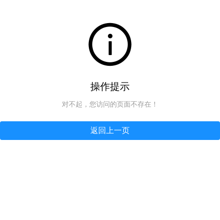
操作提示
对不起，您访问的页面不存在！
返回上一页