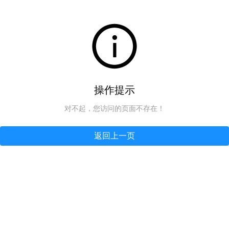
操作提示
对不起，您访问的页面不存在！
返回上一页