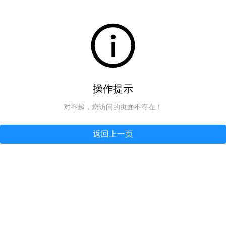
操作提示
对不起，您访问的页面不存在！
返回上一页