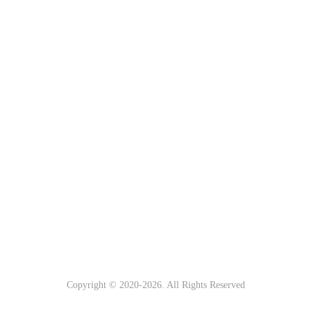
Copyright © 2020-
2026. All Rights Reserved