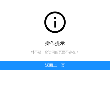
操作提示
对不起，您访问的页面不存在！
返回上一页