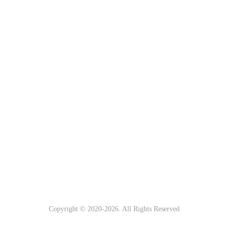
Copyright © 2020-
2026. All Rights Reserved