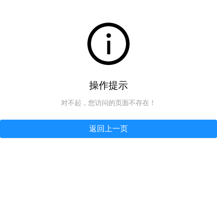
操作提示
对不起，您访问的页面不存在！
返回上一页