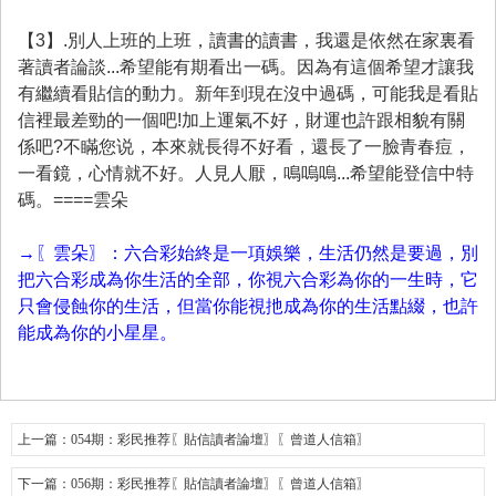
【3】.別人上班的上班，讀書的讀書，我還是依然在家裏看
著讀者論談...希望能有期看出一碼。因為有這個希望才讓我
有繼續看貼信的動力。新年到現在沒中過碼，可能我是看貼
信裡最差勁的一個吧!加上運氣不好，財運也許跟相貌有關
係吧?不瞞您说，本來就長得不好看，還長了一臉青春痘，
一看鏡，心情就不好。人見人厭，鳴嗚嗚...希望能登信中特
碼。====雲朵
→〖雲朵〗：六合彩始終是一項娛樂，生活仍然是要過，別
把六合彩成為你生活的全部，你視六合彩為你的一生時，它
只會侵蝕你的生活，但當你能視扡成為你的生活點綴，也許
能成為你的小星星。
上一篇：
054期：彩民推荐〖貼信讀者論壇〗〖曾道人信箱〗
下一篇：
056期：彩民推荐〖貼信讀者論壇〗〖曾道人信箱〗