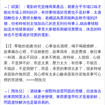
→〖碩翼〗：電影終究是種商業產品，都要合乎市場口味才
能在市場上得到好評，有些事情過於現實也不是好事，太過
脱離也令人覺得太離地，老總認為票房能夠反映市場的評
價，但有時候別太強加自己的意見到任何事上,就由事情順
如流水地發展就好，畢竟大家都長期被現實壓迫，休息的時
候也不想看過於現實的電影。
【2】.尊敬的老總:你好，心事放在酒裡，喝不喝都會醉，
故事藏在心裡，不说都會想，故事我有，就是费酒，敬往事
一杯酒，過去不回頭，未來不將就...有時候，人很煩，心很
累，不是脾不好，而是太累，壓力太大，有些事，不能言，
不能訴，不是我變了，而是，承受的事情太多了，很多時候
表面裝作無所謂，其心裡有太多心酸表面装作若無其事可心
裡的苦誰懂。====閒魚兒
→〖閒魚兒〗：酒就像一個暫時放置問題的雪櫃，但放進去
的東西閱置太久，就是會變壞。東西要盡早吃才是最新鮮，
問題盡快解決也是最容易的。