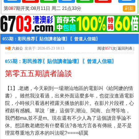
055期：彩民推荐〖貼信讀者論壇〗〖曾道人信箱〗
0楼
六叔公
发表于: 2026-05-23 18:13
阅读
9571
次|
返回列表
|
055期：彩民推荐〖貼信讀者論壇〗〖曾道人信箱〗
第零五
五
期讀者論談
【1】.老總，今天刷到一場潮汕地區的電影叫《給阿嬷的情
書》。雖然我沒看過，出來外面這麼多年，也從沒進過電影
院，小時候只看過村裡露天播放的影片。在影片片段裡，心
裡頗有感觸。單說「嬤」這個字,潮汕、閩南、台灣等地，
我們都ma,並不是m。現在還有不少人為了這個讀音爭論不
休。想請教老總您有什麼看法?各地方言各有傳統，是不是
理當尊重地方原本的叫法呢?====碩翼