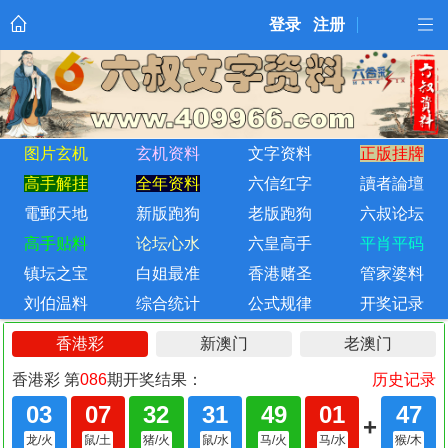
登录
注册
图片玄机
玄机资料
文字资料
正版挂牌
高手解挂
全年资料
六信红字
讀者論壇
電郵天地
新版跑狗
老版跑狗
六叔论坛
高手贴料
论坛心水
六皇高手
平肖平码
镇坛之宝
白姐最准
香港赌圣
管家婆料
刘伯温料
综合统计
公式规律
开奖记录