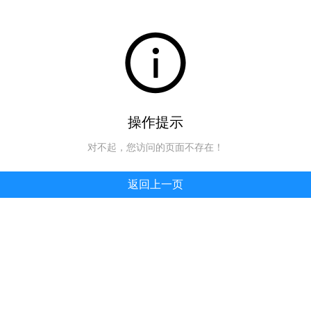
操作提示
对不起，您访问的页面不存在！
返回上一页