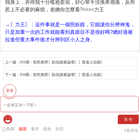
我身上，弄得我十分檻尬委屈，好心幫手沒換來感激，反而
惹上不必要的麻煩，老總你怎麼看?====力王
→
〖力王〗：這件事就是一個照妖鏡，它能讓你分辨神鬼，
只是加重一次的工作就能看到真面目不是很好嗎?總好過被
拉進些重大事件後才分辨到区小人之身。
上一篇：
051期：彩民推荐〖貼信讀者論壇〗〖曾道人信箱〗
下一篇：
054期：彩民推荐〖貼信讀者論壇〗〖曾道人信箱〗
登录
发 布
刷新
最新
最早
最热
全部
0
条评论