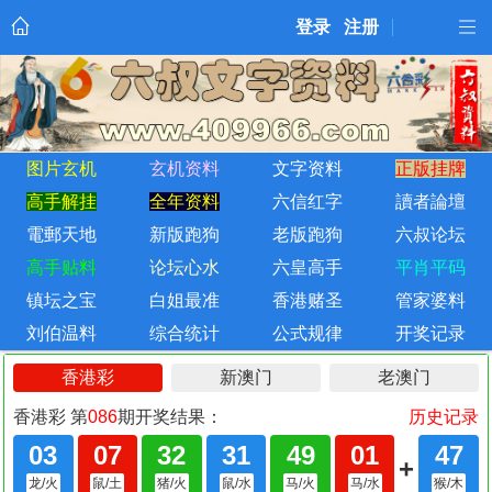
登录
注册
图片玄机
玄机资料
文字资料
正版挂牌
高手解挂
全年资料
六信红字
讀者論壇
電郵天地
新版跑狗
老版跑狗
六叔论坛
高手贴料
论坛心水
六皇高手
平肖平码
镇坛之宝
白姐最准
香港赌圣
管家婆料
刘伯温料
综合统计
公式规律
开奖记录