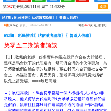
052期：彩民推荐〖貼信讀者論壇〗〖曾道人信箱〗
0楼
六叔公
发表于: 2026-05-16 18:11
阅读
9623
次|
返回列表
|
052期：彩民推荐〖貼信讀者論壇〗〖曾道人信箱〗
第零五二期讀者論談
【
1
】
.敬佩的老師，好多賣料狗混在我們六合各大群體裡，
聲稱是馬會旗下的代理還有一幫同流合污的小伙伴契弟，為
了傳播他們自編自演的垃圾料，藏在我們六合群體社交各平
台上，為謀財害命，喪盡天良，望老師再次嘱咐廣大讀者，
以免上當受騙。====展翅高飛
→
〖展翅高飛〗：馬會從來都是一個大機樾構,人力物力非
常龐大，他又何須要代理呢?只要動動腦筋也知道甚麼代理
是假的，鼠輩往往都只能在這些説不通的道理上作出詐騙。
大家若想認識更多馬會相關的資料，何不自行到馬會的官方