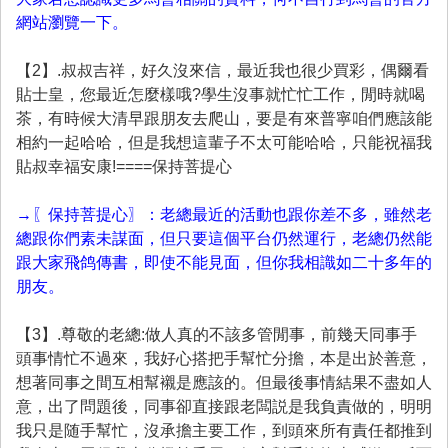
網站瀏覽一下。
【
2
】
.叔叔吉祥，好久沒來信，最近我也很少買彩，偶爾看
貼士皇，您最近怎麼樣哦?學生沒事就忙忙工作，閒時就喝
茶，有時候大清早跟朋友去爬山，要是有來普寧咱們應該能
相約一起哈哈，但是我想這輩子不太可能哈哈，只能祝福我
貼叔幸福安康!====保持菩提心
→
〖保持菩提心〗：老總最近的活動也跟你差不多，雖然老
總跟你們素未謀面，但只要這個平台仍然運行，老總仍然能
跟大家飛鸽傳書，即使不能見面，但你我相識如二十多年的
朋友。
【
3
】
.尊敬的老總:做人真的不該多管閒事，前幾天同事手
頭事情忙不過來，我好心搭把手幫忙分擔，本是出於善意，
想著同事之間互相幫襯是應該的。但最後事情結果不盡如人
意，出了問題後，同事卻直接跟老闆説是我負責做的，明明
我只是随手幫忙，沒承擔主要工作，到頭來所有責任都推到