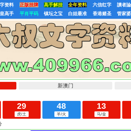
字资料
正版挂牌
高手解挂
全年资料
六信红字
讀者
皇高手
平肖平码
镇坛之宝
白姐最准
香港赌圣
管家