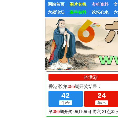
网站首页
图片玄机
玄机资料
文
六叔论坛
高手贴料
论坛心水
六