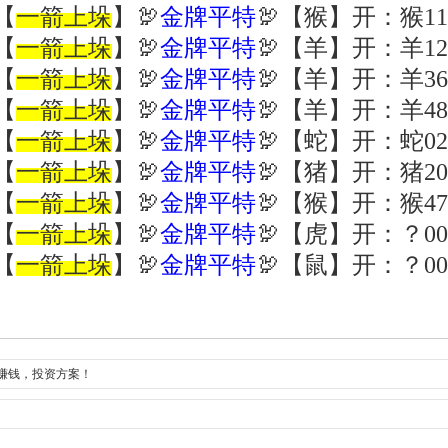
:【
一箭上垛
】🦃
金牌平特
🦃【猴】开：猴11
:【
一箭上垛
】🦃
金牌平特
🦃【羊】开：羊12.
:【
一箭上垛
】🦃
金牌平特
🦃【羊】开：羊36
:【
一箭上垛
】🦃
金牌平特
🦃【羊】开：羊48
:【
一箭上垛
】🦃
金牌平特
🦃【蛇】开：蛇02
:【
一箭上垛
】🦃
金牌平特
🦃【猪】开：猪20
:【
一箭上垛
】🦃
金牌平特
🦃【猴】开：猴47
:【
一箭上垛
】🦃
金牌平特
🦃【虎】开：？0
:【
一箭上垛
】🦃
金牌平特
🦃【鼠】开：？00
您赚钱，投资方案！