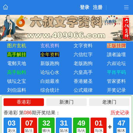
登录
注册
图片玄机
玄机资料
文字资料
正版挂牌
高手解挂
全年资料
六信红字
讀者論壇
電郵天地
新版跑狗
老版跑狗
六叔论坛
高手贴料
论坛心水
六皇高手
平肖平码
镇坛之宝
白姐最准
香港赌圣
管家婆料
刘伯温料
综合统计
公式规律
开奖记录