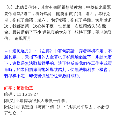
【6】.老總見信好，其實有個問題想請教您，中獎係米最緊
要係運氣?週二，看好馬肖，開獎卻買了狗。週四，睇好兔
肖，卻買了雖猪，週六，睇好蛇猪，卻買了羊難。玩那麼多
次，我都是第一次心神不定，也是第一次連續錯失3次機
會。最後還虧了不少!運氣真的太差了...想轉下運，望老總登
信。 追風逐月
→〖追風逐月〗：《左傅》中有句説話「弈者舉棋不定，不
勝其耦」，意指下棋的人拿著棋子卻經驗猶豫下一步該怎麼
下，這様是無法戰勝對手的。這正好反映我們在工作中或買
肖時，如果因猶豫而拖延導致錯判，便無法順利拿下機會，
若舉棋不定，即使審慎經管也未必能成功。
紅字：驚群動眾
暗码：11 16 19 27
[释义] 比喻惊动很多人来做一件事。
[出处] 明·袁宏道《与黄平倩书》：“凡事只平常去，不必惊
群动众。”