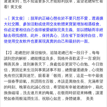
遲遲未到，也不知還要多久才能順利脱單，還望老總幫忙看
看! 黄文俊
→〖黃文俊〗：脱單的正確心態在於不要只想不愛，透過擴
大社交圈、參加活動或使用交友軟體來寶筻增加相遇樣會。
你必定要相信自己值得被愛破除完美主義、並以體驗而非經
驗去尋找感情。此外，保持真心、活在省下並保持自信，即
使使用交友軟件也要展現真實的自己和最好的一面。
【2】.老總您好:展信愉快。追隨老總已有一段日子，每每
讀到您的解析，總能獲益良多。我格外喜歡孟子一言:窮則
獨善其身，達則兼善天下，身處低谷更當守心自勉。今日致
信，實因近來生活與事業諸事不順，總覺徽運纏身，心境難
免有些沉重與迷茫。眼看著「毂雨」將至，這是一年中最後
一個春季節氣，所謂雨生百毂，本該是萬物生長、充滿希望
的時刻。晚輩在此誠心投信，希望能有幸被老總抽中，藉此
換換磁場，洗去連月來的晦氣，在毂雨時節迎來轉機，讓運
勢如春雨般滋潤生活。祝順心如意，身體健康。 美美