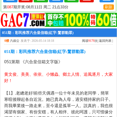
051期：彩民推荐六合皇信箱(紅字:驚群動眾)
0楼
六叔公
发表于: 2026-05-14 18:18
阅读
9179
次|
返回列表
|
051期：彩民推荐六合皇信箱(紅字:驚群動眾)
051第期 《六合皇信
箱文字版》
黄文俊、美美、依依、小懶蟲、鄉土人情、追風逐月，大家
好！
【1】.老總老好!前些天偶遇一位十年未見的老同學，簡單
寒暄後聊起各自近況。她已貴為人母，過安穩持家的日子。
而我畢業後一路走來，至今還是孤單一人。説真的，我也很
渴望有個家、有份安穩，有人相伴、彼此呵護，只可惜缘分