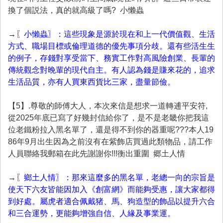
換了個説法，真的就高級了嗎? 小懒蟲
→〖小懶蟲〗：這些現象是源於現在和上一代價值觀、生活
方式、職場目標或倫理道德的優先事項分歧。還有些活生生
的例子，存錢對享受當下、務實工作對高風險創業、長輩的
傳統觀念對晚輩的現代自主。有人認為錢是賺來花的，追求
生活品質，亦有人買東西貨比三家，盡量節儉。
【5】.尊敬的師傅大人，本次來信是想求一道轉逋平安符,
從2025年底已寫了好幾封信給你了，是不是老畿你把我這
位老鐵粉拉入黑名單了，還是得不到你的器重呢???本人19
86年9月出生因為之前沒有在紫飾店買過此類物品，請工作
人員聯絡我郵箱在此先謝謝你!!!衡出重圍 郷土人情
→〖鄉土人情〗：那來這麼多的黑名單，老總一向的宗旨是
使天下六友皆能因加入《創富網》而能夠受惠，讓大家都得
到好處。屬虎者適合佩戴猪、馬、狗造型的飾品以提升六合
和三合運勢，更能夠增強自信、人緣及事業運。