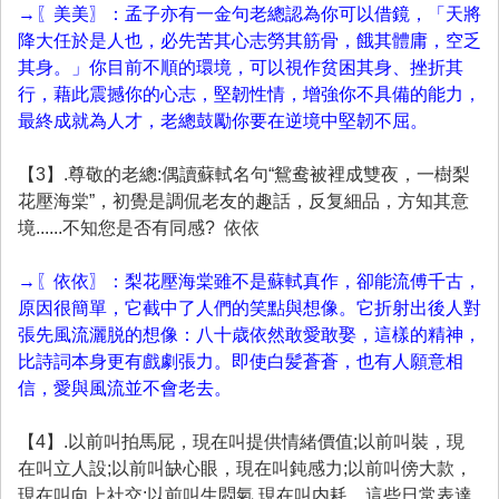
→〖美美〗：孟子亦有一金句老總認為你可以借鏡，「天將
降大任於是人也，必先苦其心志勞其筋骨，餓其體庸，空乏
其身。」你目前不順的環境，可以視作贫困其身、挫折其
行，藉此震撼你的心志，堅韌性情，增強你不具備的能力，
最終成就為人才，老總鼓勵你要在逆境中堅韌不屈。
【3】.尊敬的老總:偶讀蘇軾名句“鴛鸯被裡成雙夜，一樹梨
花壓海棠”，初覺是調侃老友的趣話，反复細品，方知其意
境......不知您是否有同感? 依依
→〖依依〗：梨花壓海棠雖不是蘇軾真作，卻能流傅千古，
原因很簡單，它截中了人們的笑點與想像。它折射出後人對
張先風流灑脱的想像：八十歳依然敢愛敢娶，這樣的精神，
比詩詞本身更有戲劇張力。即使白髪蒼蒼，也有人願意相
信，愛與風流並不會老去。
【4】.以前叫拍馬屁，現在叫提供情緒價值;以前叫裝，現
在叫立人設;以前叫缺心眼，現在叫鈍感力;以前叫傍大款，
現在叫向上社交;以前叫生悶氣,現在叫内耗。這些日常表達